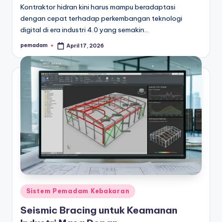
Kontraktor hidran kini harus mampu beradaptasi
dengan cepat terhadap perkembangan teknologi
digital di era industri 4.0 yang semakin…
pemadam
April 17, 2026
Posted
by
Posted
Sistem Pemadam Kebakaran
in
Seismic Bracing untuk Keamanan