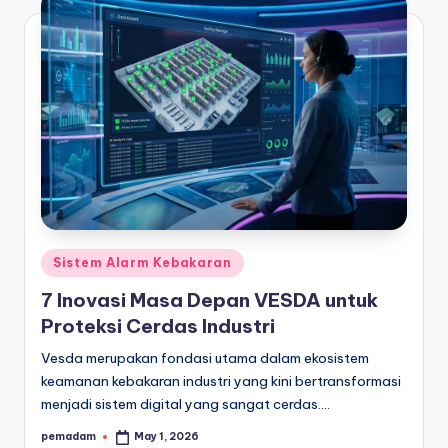
Posted
Sistem Alarm Kebakaran
in
7 Inovasi Masa Depan VESDA untuk
Proteksi Cerdas Industri
Vesda merupakan fondasi utama dalam ekosistem
keamanan kebakaran industri yang kini bertransformasi
menjadi sistem digital yang sangat cerdas.…
pemadam
May 1, 2026
Posted