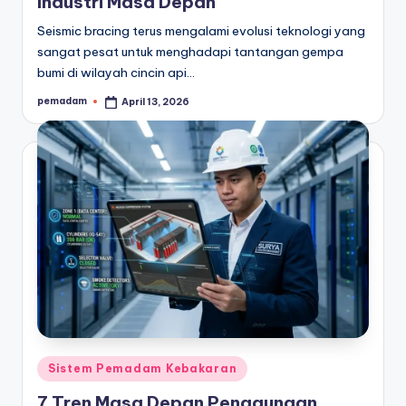
Industri Masa Depan
Seismic bracing terus mengalami evolusi teknologi yang
sangat pesat untuk menghadapi tantangan gempa
bumi di wilayah cincin api…
pemadam
April 13, 2026
Posted
by
Posted
Sistem Pemadam Kebakaran
in
7 Tren Masa Depan Penggunaan