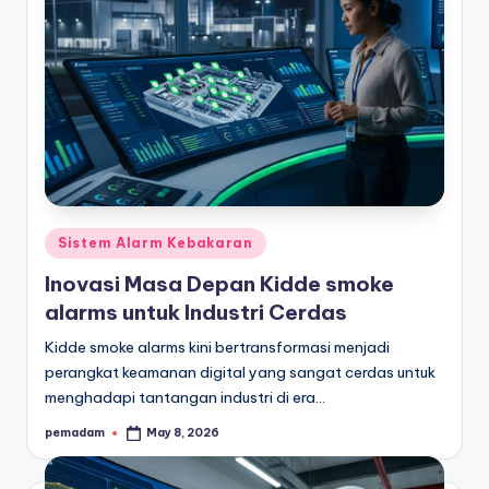
Posted
Sistem Alarm Kebakaran
in
Inovasi Masa Depan Kidde smoke
alarms untuk Industri Cerdas
Kidde smoke alarms kini bertransformasi menjadi
perangkat keamanan digital yang sangat cerdas untuk
menghadapi tantangan industri di era…
pemadam
May 8, 2026
Posted
by