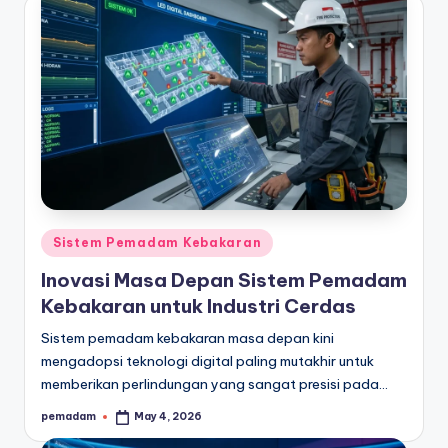
Posted
Sistem Pemadam Kebakaran
in
Inovasi Masa Depan Sistem Pemadam
Kebakaran untuk Industri Cerdas
Sistem pemadam kebakaran masa depan kini
mengadopsi teknologi digital paling mutakhir untuk
memberikan perlindungan yang sangat presisi pada…
pemadam
May 4, 2026
Posted
by