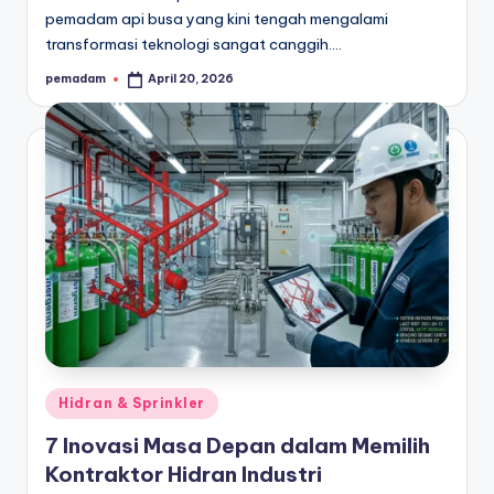
pemadam api busa yang kini tengah mengalami
transformasi teknologi sangat canggih.…
pemadam
April 20, 2026
Posted
by
Posted
Hidran & Sprinkler
in
7 Inovasi Masa Depan dalam Memilih
Kontraktor Hidran Industri