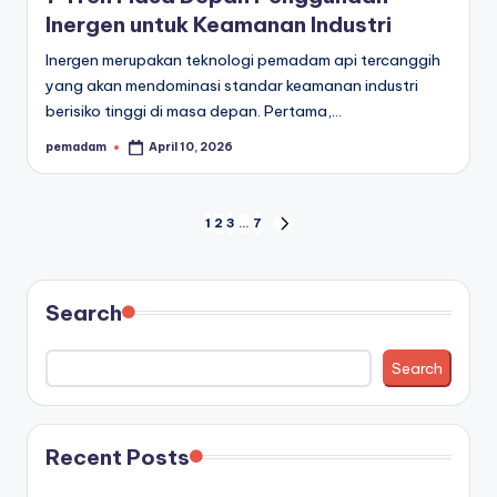
Inergen untuk Keamanan Industri
Inergen merupakan teknologi pemadam api tercanggih
yang akan mendominasi standar keamanan industri
berisiko tinggi di masa depan. Pertama,…
pemadam
April 10, 2026
Posted
by
Posts
1
2
3
…
7
NEXT
PAGE
pagination
Search
Search
Recent Posts