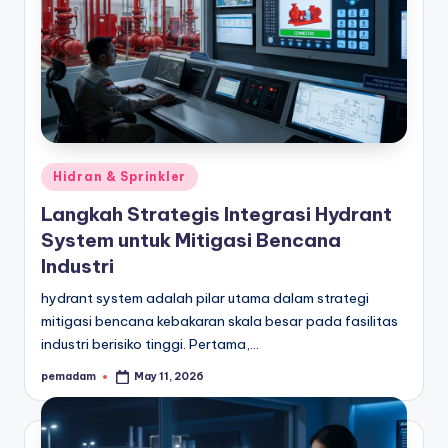
a
r
a
n
Posted
Hidran & Sprinkler
in
Langkah Strategis Integrasi Hydrant
System untuk Mitigasi Bencana
Industri
hydrant system adalah pilar utama dalam strategi
mitigasi bencana kebakaran skala besar pada fasilitas
industri berisiko tinggi. Pertama,…
pemadam
May 11, 2026
Posted
by