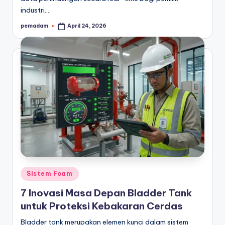
industri.…
pemadam
April 24, 2026
Posted
by
Posted
Sistem Foam
in
7 Inovasi Masa Depan Bladder Tank
untuk Proteksi Kebakaran Cerdas
Bladder tank merupakan elemen kunci dalam sistem