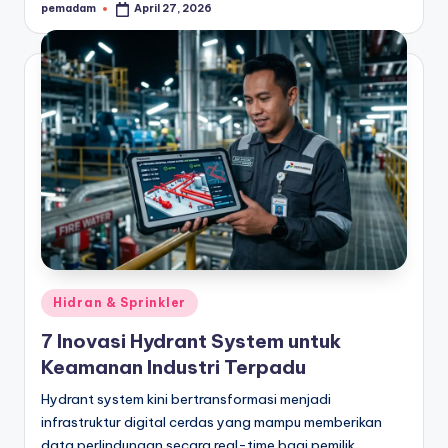
pemadam
April 27, 2026
Posted
by
Posted
Hidran & Sprinkler
in
7 Inovasi Hydrant System untuk
Keamanan Industri Terpadu
Hydrant system kini bertransformasi menjadi
infrastruktur digital cerdas yang mampu memberikan
data perlindungan secara real-time bagi pemilik