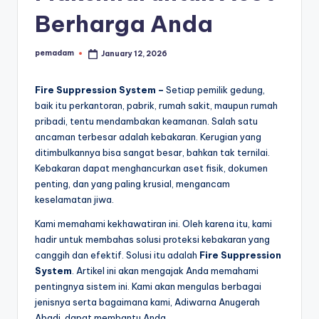
a
Berharga Anda
r
a
pemadam
January 12, 2026
Posted
by
n
Fire Suppression System –
Setiap pemilik gedung,
baik itu perkantoran, pabrik, rumah sakit, maupun rumah
pribadi, tentu mendambakan keamanan. Salah satu
ancaman terbesar adalah kebakaran. Kerugian yang
ditimbulkannya bisa sangat besar, bahkan tak ternilai.
Kebakaran dapat menghancurkan aset fisik, dokumen
penting, dan yang paling krusial, mengancam
keselamatan jiwa.
Kami memahami kekhawatiran ini. Oleh karena itu, kami
hadir untuk membahas solusi proteksi kebakaran yang
canggih dan efektif. Solusi itu adalah
Fire Suppression
System
. Artikel ini akan mengajak Anda memahami
pentingnya sistem ini. Kami akan mengulas berbagai
jenisnya serta bagaimana kami, Adiwarna Anugerah
Abadi, dapat membantu Anda.