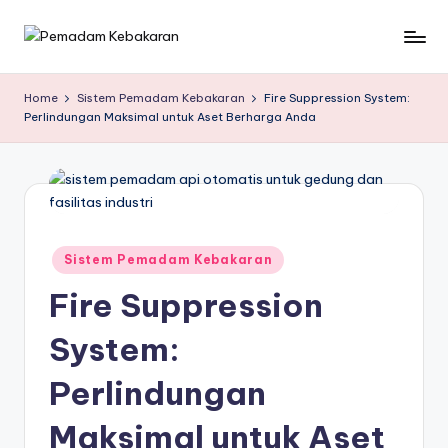
Skip
P
Sinergi
to
Berita
content
e
Home
Sistem Pemadam Kebakaran
Fire Suppression System:
dan
Perlindungan Maksimal untuk Aset Berharga Anda
m
Perlindungan
Kebakaran
a
d
a
m
Posted
Sistem Pemadam Kebakaran
in
K
Fire Suppression
e
System:
b
Perlindungan
a
k
Maksimal untuk Aset