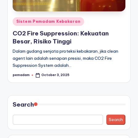
a
r
Posted
Sistem Pemadam Kebakaran
a
in
CO2 Fire Suppression: Kekuatan
n
Besar, Risiko Tinggi
Dalam gudang senjata proteksi kebakaran, jika clean
agent lain adalah senapan presisi, maka CO2 Fire
Suppression System adalah…
pemadam
October 3, 2025
Posted
by
Search
Search