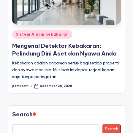
Posted
Sistem Alarm Kebakaran
in
Mengenal Detektor Kebakaran:
Pelindung Dini Aset dan Nyawa Anda
Kebakaran adalah ancaman serius bagi setiap properti
dan nyawa manusia. Musibah ini dapat terjadi kapan
saja tanpa peringatan.…
pemadam
December 26, 2025
Posted
by
Search
Search