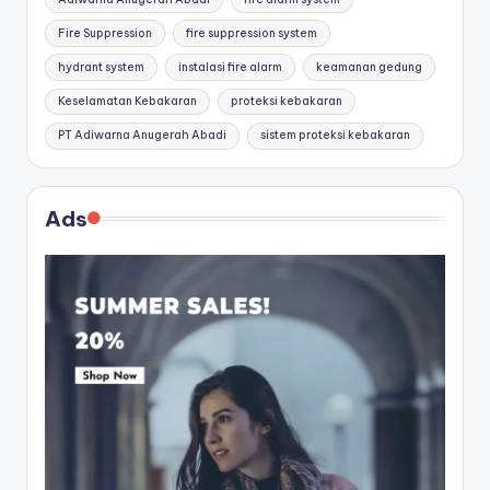
Fire Suppression
fire suppression system
hydrant system
instalasi fire alarm
keamanan gedung
Keselamatan Kebakaran
proteksi kebakaran
PT Adiwarna Anugerah Abadi
sistem proteksi kebakaran
Ads