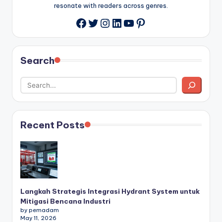
resonate with readers across genres.
Twitter
Instagram
LinkedIn
YouTube
Pinterest
Facebook
Search
Recent Posts
Langkah Strategis Integrasi Hydrant System untuk
Mitigasi Bencana Industri
by pemadam
May 11, 2026