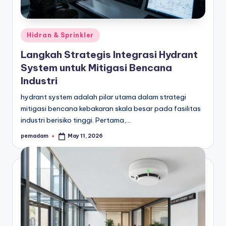
a
r
Posted
Hidran & Sprinkler
a
in
Langkah Strategis Integrasi Hydrant
n
System untuk Mitigasi Bencana
Industri
hydrant system adalah pilar utama dalam strategi
mitigasi bencana kebakaran skala besar pada fasilitas
industri berisiko tinggi. Pertama,…
pemadam
May 11, 2026
Posted
by