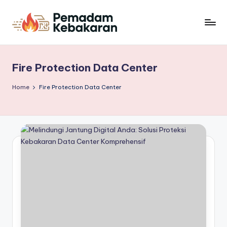
Skip
to
P
Sinergi
content
Berita
e
dan
Fire Protection Data Center
m
Perlindungan
Kebakaran
a
Home
Fire Protection Data Center
d
a
m
K
e
b
a
k