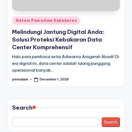
a
r
Posted
Sistem Pemadam Kebakaran
a
in
Melindungi Jantung Digital Anda:
n
Solusi Proteksi Kebakaran Data
Center Komprehensif
Halo para pembaca setia Adiwarna Anugerah Abadi! Di
era digital ini, data center adalah tulang punggung
operasional banyak…
pemadam
December 1, 2025
Posted
by
Search
Search