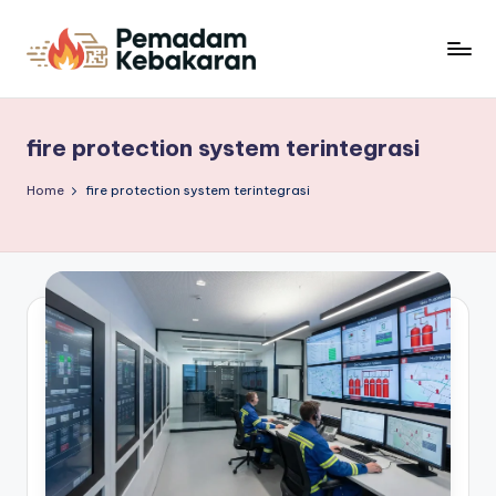
Skip
to
P
Sinergi
content
Berita
e
dan
fire protection system terintegrasi
m
Perlindungan
Kebakaran
a
Home
fire protection system terintegrasi
d
a
m
K
e
b
a
k