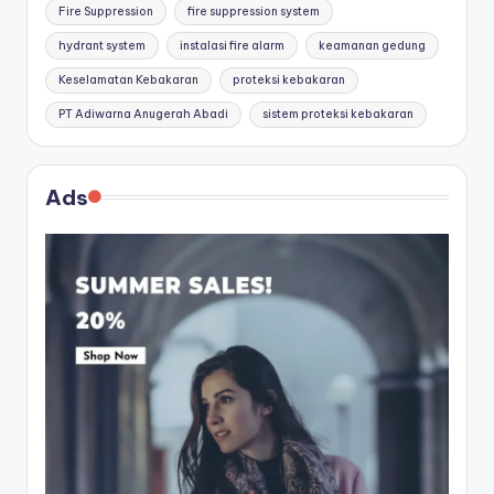
Fire Suppression
fire suppression system
hydrant system
instalasi fire alarm
keamanan gedung
Keselamatan Kebakaran
proteksi kebakaran
PT Adiwarna Anugerah Abadi
sistem proteksi kebakaran
Ads