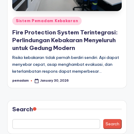
a
r
Posted
Sistem Pemadam Kebakaran
a
in
Fire Protection System Terintegrasi:
n
Perlindungan Kebakaran Menyeluruh
untuk Gedung Modern
Risiko kebakaran tidak pernah berdiri sendiri. Api dapat
menyebar cepat, asap menghambat evakuasi, dan
keterlambatan respons dapat memperbesar…
pemadam
January 30, 2026
Posted
by
Search
Search