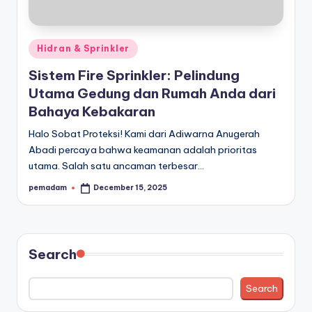
a
r
Posted
Hidran & Sprinkler
a
in
Sistem Fire Sprinkler: Pelindung
n
Utama Gedung dan Rumah Anda dari
Bahaya Kebakaran
Halo Sobat Proteksi! Kami dari Adiwarna Anugerah
Abadi percaya bahwa keamanan adalah prioritas
utama. Salah satu ancaman terbesar…
pemadam
December 15, 2025
Posted
by
Search
Search