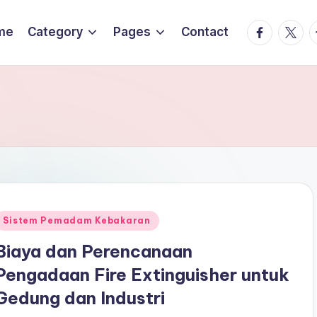
Facebook
Twitte
T
me
Category
Pages
Contact
Posted
Sistem Pemadam Kebakaran
n
Biaya dan Perencanaan
Pengadaan Fire Extinguisher untuk
Gedung dan Industri