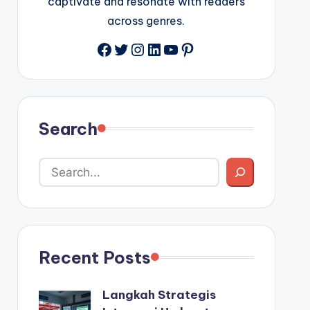
captivate and resonate with readers
across genres.
Facebook
Twitter
Instagram
LinkedIn
YouTube
Pinterest
Search
Recent Posts
Langkah Strategis