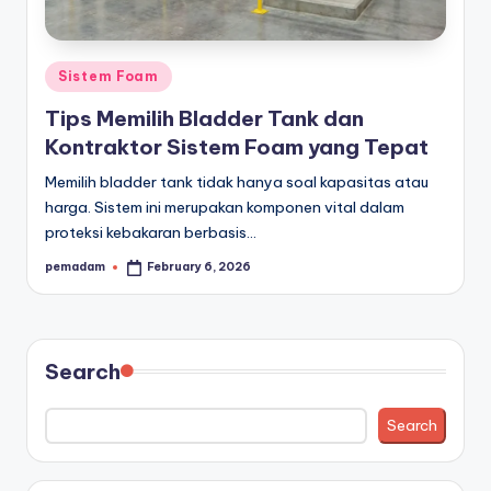
a
r
Posted
Sistem Foam
a
in
Tips Memilih Bladder Tank dan
n
Kontraktor Sistem Foam yang Tepat
Memilih bladder tank tidak hanya soal kapasitas atau
harga. Sistem ini merupakan komponen vital dalam
proteksi kebakaran berbasis…
pemadam
February 6, 2026
Posted
by
Search
Search