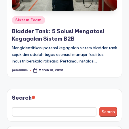
a
r
Posted
Sistem Foam
a
in
Bladder Tank: 5 Solusi Mengatasi
n
Kegagalan Sistem B2B
Mengidentifikasi potensi kegagalan sistem bladder tank
sejak dini adalah tugas esensial manajer fasilitas
industri berskala raksasa. Pertama, instalasi…
pemadam
March 16, 2026
Posted
by
Search
Search