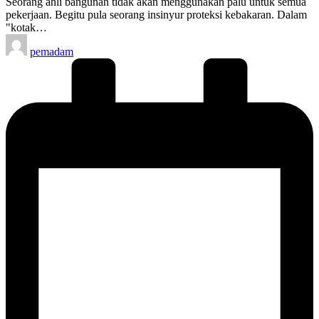
Seorang ahli bangunan tidak akan menggunakan palu untuk semua
pekerjaan. Begitu pula seorang insinyur proteksi kebakaran. Dalam
"kotak…
Posted
pemadam
by