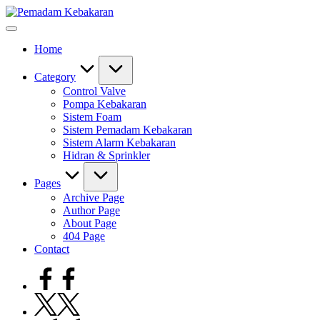
Skip
Pemadam
to
Sinergi
Kebakaran
content
Berita
Home
dan
Perlindungan
Kebakaran
Category
Control Valve
Pompa Kebakaran
Sistem Foam
Sistem Pemadam Kebakaran
Sistem Alarm Kebakaran
Hidran & Sprinkler
Pages
Archive Page
Author Page
About Page
404 Page
Contact
Facebook
Twitter