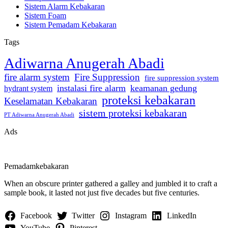
Sistem Alarm Kebakaran
Sistem Foam
Sistem Pemadam Kebakaran
Tags
Adiwarna Anugerah Abadi
fire alarm system
Fire Suppression
fire suppression system
instalasi fire alarm
keamanan gedung
hydrant system
proteksi kebakaran
Keselamatan Kebakaran
sistem proteksi kebakaran
PT Adiwarna Anugerah Abadi
Ads
Pemadamkebakaran
When an obscure printer gathered a galley and jumbled it to craft a
sample book, it lasted not just five decades but five centuries.
Facebook
Twitter
Instagram
LinkedIn
YouTube
Pinterest