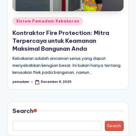
a
r
Posted
Sistem Pemadam Kebakaran
a
in
Kontraktor Fire Protection: Mitra
n
Terpercaya untuk Keamanan
Maksimal Bangunan Anda
Kebakaran adalah ancaman serius yang dapat
menyebabkan kerugian besar. Ini bukan hanya tentang
kerusakan fisik pada bangunan, namun…
pemadam
December 8, 2025
Posted
by
Search
Search