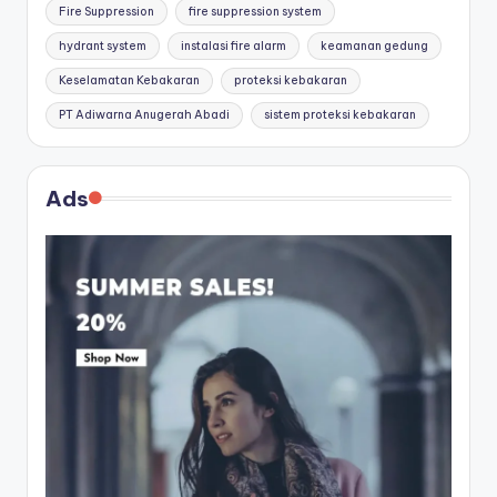
Fire Suppression
fire suppression system
hydrant system
instalasi fire alarm
keamanan gedung
Keselamatan Kebakaran
proteksi kebakaran
PT Adiwarna Anugerah Abadi
sistem proteksi kebakaran
Ads