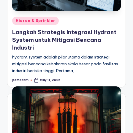
a
r
Posted
Hidran & Sprinkler
a
in
Langkah Strategis Integrasi Hydrant
n
System untuk Mitigasi Bencana
Industri
hydrant system adalah pilar utama dalam strategi
mitigasi bencana kebakaran skala besar pada fasilitas
industri berisiko tinggi. Pertama,…
pemadam
May 11, 2026
Posted
by