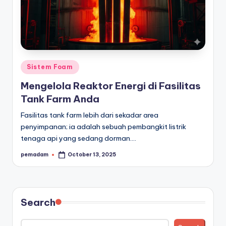
Posted
Sistem Foam
in
Mengelola Reaktor Energi di Fasilitas
Tank Farm Anda
Fasilitas tank farm lebih dari sekadar area
penyimpanan; ia adalah sebuah pembangkit listrik
tenaga api yang sedang dorman.…
pemadam
October 13, 2025
Posted
by
Search