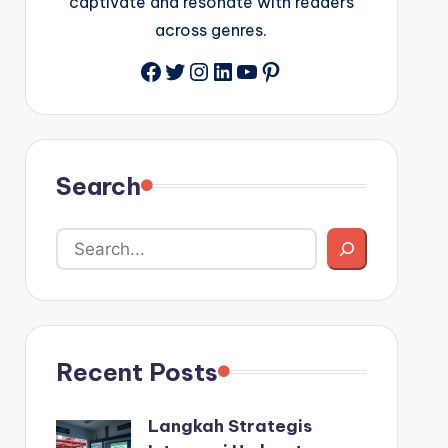
captivate and resonate with readers
across genres.
Facebook
Twitter
Instagram
LinkedIn
YouTube
Pinterest
Search
Recent Posts
Langkah Strategis