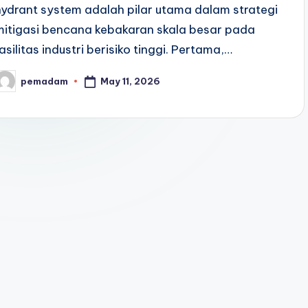
hydrant system adalah pilar utama dalam strategi
mitigasi bencana kebakaran skala besar pada
fasilitas industri berisiko tinggi. Pertama,…
May 11, 2026
pemadam
osted
y