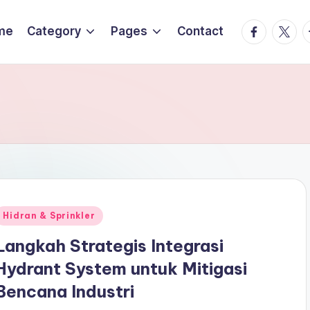
Facebook
Twitte
T
me
Category
Pages
Contact
Posted
Hidran & Sprinkler
n
Langkah Strategis Integrasi
Hydrant System untuk Mitigasi
Bencana Industri