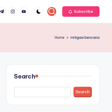
r
elegram
Instagram
Youtube
Subscribe
Home
mitigasi bencana
Search
Search