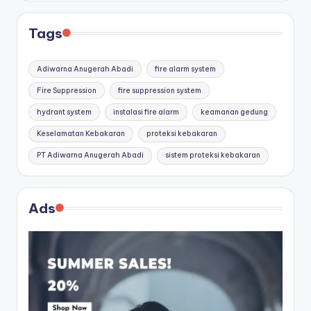
Tags
Adiwarna Anugerah Abadi
fire alarm system
Fire Suppression
fire suppression system
hydrant system
instalasi fire alarm
keamanan gedung
Keselamatan Kebakaran
proteksi kebakaran
PT Adiwarna Anugerah Abadi
sistem proteksi kebakaran
Ads