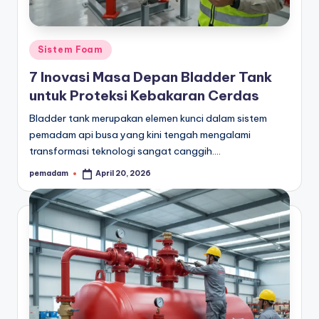
a
r
Posted
Sistem Foam
a
in
7 Inovasi Masa Depan Bladder Tank
n
untuk Proteksi Kebakaran Cerdas
Bladder tank merupakan elemen kunci dalam sistem
pemadam api busa yang kini tengah mengalami
transformasi teknologi sangat canggih.…
pemadam
April 20, 2026
Posted
by