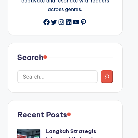
captivate and resonate with readers
across genres.
Facebook
Twitter
Instagram
LinkedIn
YouTube
Pinterest
Search
Recent Posts
Langkah Strategis