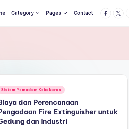
Facebook
Twitte
T
me
Category
Pages
Contact
Posted
Sistem Pemadam Kebakaran
n
Biaya dan Perencanaan
Pengadaan Fire Extinguisher untuk
Gedung dan Industri