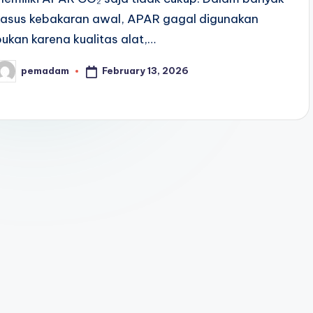
kasus kebakaran awal, APAR gagal digunakan
bukan karena kualitas alat,…
February 13, 2026
pemadam
osted
y