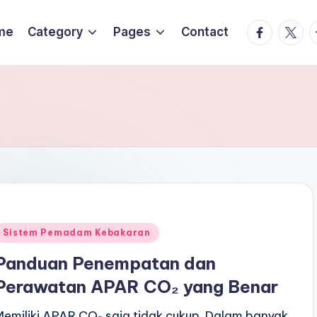
Facebook
Twitte
T
me
Category
Pages
Contact
Posted
Sistem Pemadam Kebakaran
n
Panduan Penempatan dan
Perawatan APAR CO₂ yang Benar
Memiliki APAR CO₂ saja tidak cukup. Dalam banyak