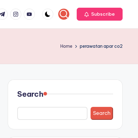
r
elegram
Instagram
Youtube
Subscribe
Home
perawatan apar co2
Search
Search