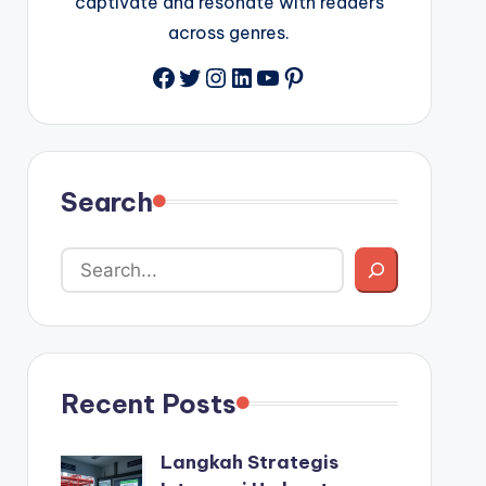
captivate and resonate with readers
across genres.
Facebook
Twitter
Instagram
LinkedIn
YouTube
Pinterest
Search
Recent Posts
Langkah Strategis