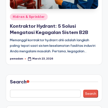
a
r
Posted
Hidran & Sprinkler
a
in
Kontraktor Hydrant: 5 Solusi
n
Mengatasi Kegagalan Sistem B2B
Memanggil kontraktor hydrant ahli adalah langkah
paling tepat saat sistem keselamatan fasilitas industri
Anda mengalami masalah. Pertama, kegagalan…
pemadam
March 23, 2026
Posted
by
Search
Search