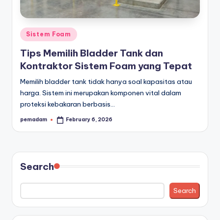
a
r
Posted
Sistem Foam
a
in
Tips Memilih Bladder Tank dan
n
Kontraktor Sistem Foam yang Tepat
Memilih bladder tank tidak hanya soal kapasitas atau
harga. Sistem ini merupakan komponen vital dalam
proteksi kebakaran berbasis…
pemadam
February 6, 2026
Posted
by
Search
Search