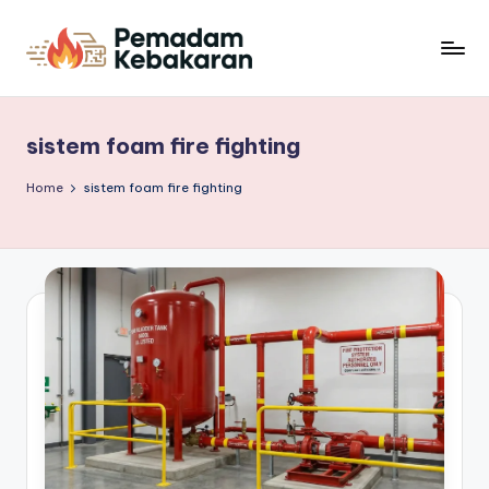
Skip
to
P
Sinergi
content
Berita
e
dan
sistem foam fire fighting
m
Perlindungan
Kebakaran
a
Home
sistem foam fire fighting
d
a
m
K
e
b
a
k