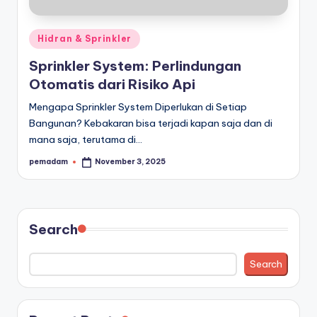
a
r
Posted
Hidran & Sprinkler
a
in
Sprinkler System: Perlindungan
n
Otomatis dari Risiko Api
Mengapa Sprinkler System Diperlukan di Setiap
Bangunan? Kebakaran bisa terjadi kapan saja dan di
mana saja, terutama di…
pemadam
November 3, 2025
Posted
by
Search
Search