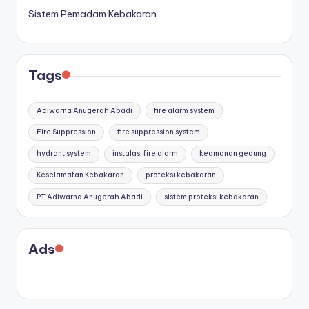
Sistem Pemadam Kebakaran
Tags
Adiwarna Anugerah Abadi
fire alarm system
Fire Suppression
fire suppression system
hydrant system
instalasi fire alarm
keamanan gedung
Keselamatan Kebakaran
proteksi kebakaran
PT Adiwarna Anugerah Abadi
sistem proteksi kebakaran
Ads