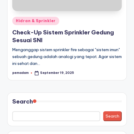
a
r
Posted
Hidran & Sprinkler
a
in
Check-Up Sistem Sprinkler Gedung
n
Sesuai SNI
Menganggap sistem sprinkler fire sebagai "sistem imun"
sebuah gedung adalah analogi yang tepat. Agar sistem
ini sehat dan…
pemadam
September 19, 2025
Posted
by
Search
Search