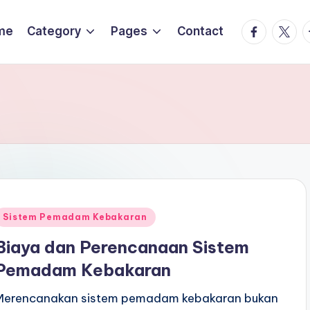
Facebook
Twitte
T
me
Category
Pages
Contact
Posted
Sistem Pemadam Kebakaran
n
Biaya dan Perencanaan Sistem
Pemadam Kebakaran
Merencanakan sistem pemadam kebakaran bukan