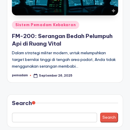
a
r
Posted
a
Sistem Pemadam Kebakaran
in
n
FM-200: Serangan Bedah Pelumpuh
Api di Ruang Vital
Dalam strategi militer modern, untuk melumpuhkan
target bernilai tinggi di tengah area padat, Anda tidak
menggunakan serangan membabi…
pemadam
September 26, 2025
Posted
by
Search
Search