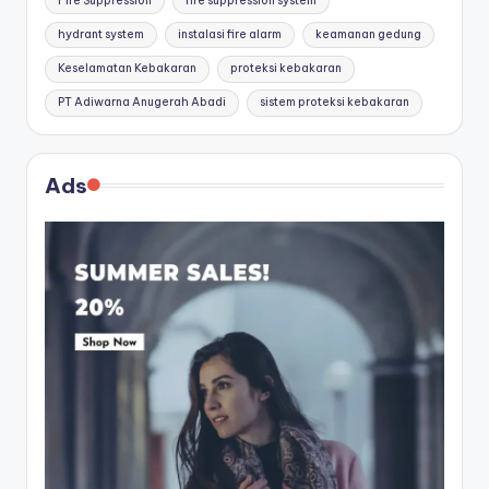
Fire Suppression
fire suppression system
hydrant system
instalasi fire alarm
keamanan gedung
Keselamatan Kebakaran
proteksi kebakaran
PT Adiwarna Anugerah Abadi
sistem proteksi kebakaran
Ads