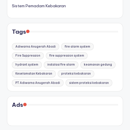
Sistem Pemadam Kebakaran
Tags
Adiwarna Anugerah Abadi
fire alarm system
Fire Suppression
fire suppression system
hydrant system
instalasi fire alarm
keamanan gedung
Keselamatan Kebakaran
proteksi kebakaran
PT Adiwarna Anugerah Abadi
sistem proteksi kebakaran
Ads