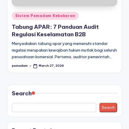
a
r
Posted
Sistem Pemadam Kebakaran
a
in
Tabung APAR: 7 Panduan Audit
n
Regulasi Keselamatan B2B
Menyediakan tabung apar yang memenuhi standar
regulasi merupakan kewajiban hukum mutlak bagi seluruh
perusahaan komersial. Pertama, auditor pemerintah…
pemadam
March 27, 2026
Posted
by
Search
Search