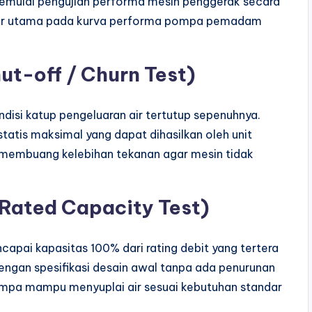
 memulai pengujian performa mesin penggerak secara
k ukur utama pada kurva performa pompa pemadam
ut-off / Churn Test)
disi katup pengeluaran air tertutup sepenuhnya.
tatis maksimal yang dapat dihasilkan oleh unit
membuang kelebihan tekanan agar mesin tidak
(Rated Capacity Test)
ncapai kapasitas 100% dari rating debit yang tertera
 dengan spesifikasi desain awal tanpa ada penurunan
ompa mampu menyuplai air sesuai kebutuhan standar