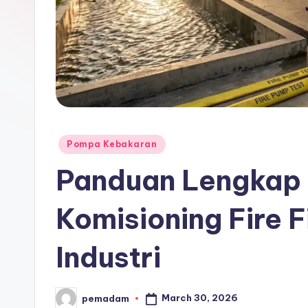
b
a
k
a
r
Posted
Pompa Kebakaran
a
in
Panduan Lengkap 
n
Komisioning Fire 
Industri
March 30, 2026
pemadam
Posted