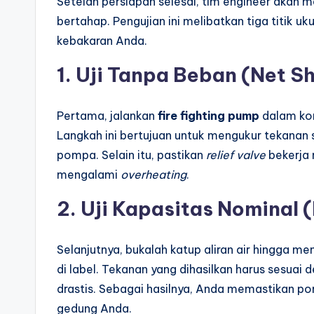
Setelah persiapan selesai, tim engineer akan
bertahap. Pengujian ini melibatkan tiga titi
kebakaran Anda.
1. Uji Tanpa Beban (Net Sh
Pertama, jalankan
fire fighting pump
dalam kon
Langkah ini bertujuan untuk mengukur tekanan s
pompa. Selain itu, pastikan
relief valve
bekerja 
mengalami
overheating
.
2. Uji Kapasitas Nominal 
Selanjutnya, bukalah katup aliran air hingga me
di label. Tekanan yang dihasilkan harus sesuai
drastis. Sebagai hasilnya, Anda memastikan p
gedung Anda.